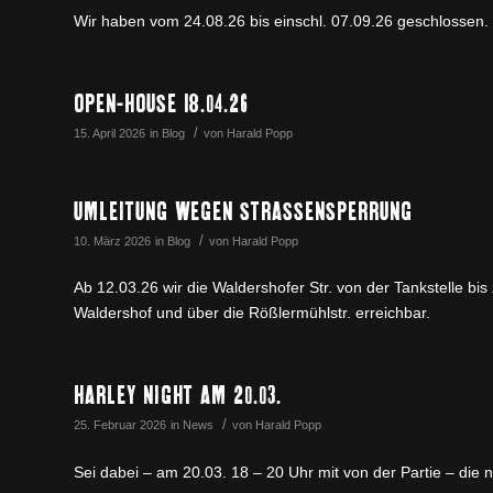
Wir haben vom 24.08.26 bis einschl. 07.09.26 geschlossen.
OPEN-HOUSE 18.04.26
/
15. April 2026
in
Blog
von
Harald Popp
UMLEITUNG WEGEN STRASSENSPERRUNG
/
10. März 2026
in
Blog
von
Harald Popp
Ab 12.03.26 wir die Waldershofer Str. von der Tankstelle bis
Waldershof und über die Rößlermühlstr. erreichbar.
HARLEY NIGHT AM 20.03.
/
25. Februar 2026
in
News
von
Harald Popp
Sei dabei – am 20.03. 18 – 20 Uhr mit von der Partie – die 