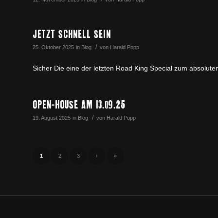
JETZT SCHNELL SEIN
/
25. Oktober 2025
in
Blog
von
Harald Popp
Sicher Die eine der letzten Road King Special zum absoluten 
OPEN-HOUSE AM 13.09.25
/
19. August 2025
in
Blog
von
Harald Popp
1
2
3
›
»