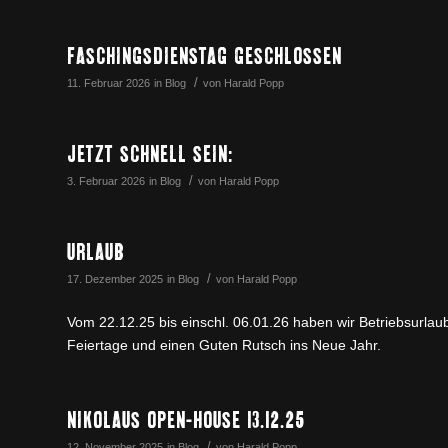
FASCHINGSDIENSTAG GESCHLOSSEN
/
11. Februar 2026
in
Blog
von
Harald Popp
JETZT SCHNELL SEIN:
/
3. Februar 2026
in
Blog
von
Harald Popp
URLAUB
/
17. Dezember 2025
in
Blog
von
Harald Popp
Vom 22.12.25 bis einschl. 06.01.26 haben wir Betriebsurlau
Feiertage und einen Guten Rutsch ins Neue Jahr.
NIKOLAUS OPEN-HOUSE 13.12.25
/
12. November 2025
in
Blog
von
Harald Popp