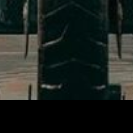
DERN, DIE WIR VON GRUND AUF G
D MIT STIL. ENTDECKE DIE GROSS