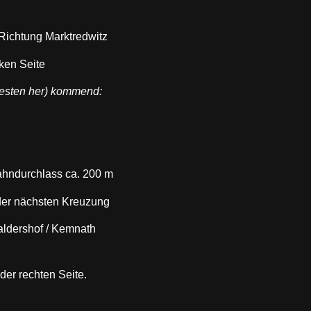
 Richtung Marktredwitz
nken Seite
esten her) kommend:
Bahndurchlass ca. 200 m
 der nächsten Kreuzung
aldershof / Kemnath
der rechten Seite.