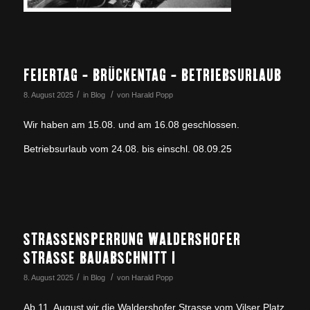
FEIERTAG – BRÜCKENTAG – BETRIEBSURLAUB
/
/
8. August 2025
in
Blog
von
Harald Popp
Wir haben am 15.08. und am 16.08 geschlossen.
Betriebsurlaub vom 24.08. bis einschl. 08.09.25
STRASSENSPERRUNG WALDERSHOFER
STRASSE BAUABSCHNITT 1
/
/
8. August 2025
in
Blog
von
Harald Popp
Ab 11. August wir die Waldershofer Strasse vom Vilser Platz