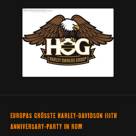
EUROPAS GRÖSSTE HARLEY-DAVIDSON 110TH A
NNIVERSARY-PARTY IN ROM